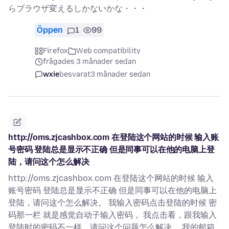
らブラウザ変えるしかないかな・・・
Öppen
1
99
Firefox
Web compatibility
frågades 3 månader sedan
wxie
besvarat
3 månader sedan
http://oms.zjcashbox.com 在登陆这个网站的时候 输入账
号密码 登陆总是显示不正确 但是同事可以在他的电脑上登
陆，请问这个怎么解决
http://oms.zjcashbox.com 在登陆这个网站的时候 输入
账号密码 登陆总是显示不正确 但是同事可以在他的电脑上
登陆，请问这个怎么解决。 我输入密码点击登陆的时候 密
码那一栏 就是感觉自动子输入密码， 我点击看，跟我输入
登陆时的密码不一样，请问这个问题怎么解决、 我的邮箱