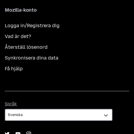
Mozilla-konto
Logga in/Registrera dig
Vad är det?
Återställ lösenord
Synkronisera dina data
Få hjälp
Språk
Språk