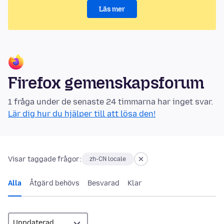
Läs mer
Firefox gemenskapsforum
1 fråga under de senaste 24 timmarna har inget svar.
Lär dig hur du hjälper till att lösa den!
Visar taggade frågor:
zh-CN locale
Alla
Åtgärd behövs
Besvarad
Klar