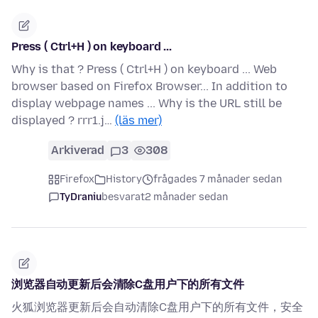
Press ( Ctrl+H ) on keyboard ...
Why is that ? Press ( Ctrl+H ) on keyboard ... Web
browser based on Firefox Browser... In addition to
display webpage names ... Why is the URL still be
displayed ? rrr1.j…
(läs mer)
Arkiverad
3
308
Firefox
History
frågades 7 månader sedan
TyDraniu
besvarat
2 månader sedan
浏览器自动更新后会清除C盘用户下的所有文件
火狐浏览器更新后会自动清除C盘用户下的所有文件，安全