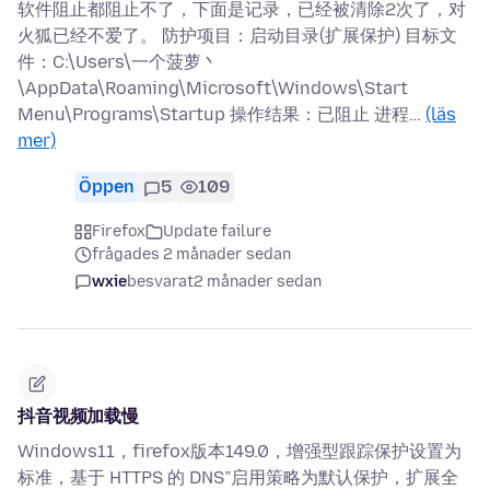
软件阻止都阻止不了，下面是记录，已经被清除2次了，对
火狐已经不爱了。 防护项目：启动目录(扩展保护) 目标文
件：C:\Users\一个菠萝丶
\AppData\Roaming\Microsoft\Windows\Start
Menu\Programs\Startup 操作结果：已阻止 进程…
(läs
mer)
Öppen
5
109
Firefox
Update failure
frågades 2 månader sedan
wxie
besvarat
2 månader sedan
抖音视频加载慢
Windows11，firefox版本149.0，增强型跟踪保护设置为
标准，基于 HTTPS 的 DNS”启用策略为默认保护，扩展全