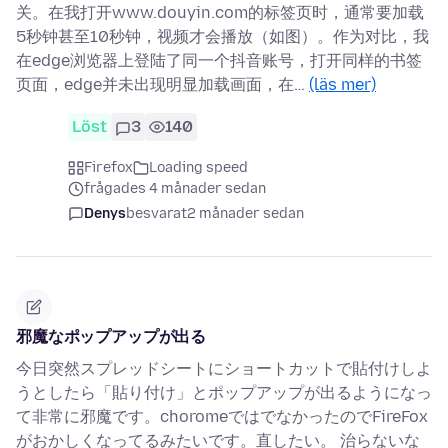
关。在我打开www.douyin.com的标签页时，通常要加载
5秒钟甚至10秒钟，视频才会播放（如图）。作为对比，我
在edge浏览器上登陆了同一个抖音账号，打开同样的书签
页面，edge并未出现明显加载画面，在…
(läs mer)
Löst
3
140
Firefox
Loading speed
frågades 4 månader sedan
Denys
besvarat
2 månader sedan
邪魔なポップアップが出る
今日突然スプレッドシートにショートカットで貼付けしよ
うとしたら「貼り付け」とポップアップが出るようになっ
て非常に邪魔です。choromeではでなかったのでFireFox
がおかしくなってるみたいです。直したい。 治らないな