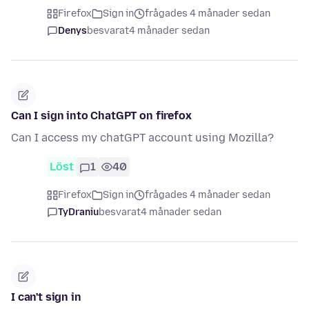
Firefox
Sign in
frågades 4 månader sedan
Denys
besvarat
4 månader sedan
Can I sign into ChatGPT on firefox
Can I access my chatGPT account using Mozilla?
Löst
1
40
Firefox
Sign in
frågades 4 månader sedan
TyDraniu
besvarat
4 månader sedan
I can't sign in