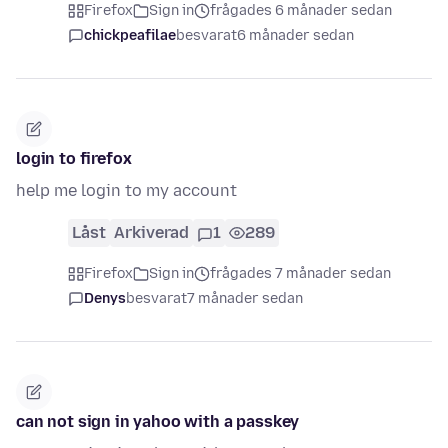
Firefox
Sign in
frågades 6 månader sedan
chickpeafilae
besvarat
6 månader sedan
login to firefox
help me login to my account
Låst
Arkiverad
1
289
Firefox
Sign in
frågades 7 månader sedan
Denys
besvarat
7 månader sedan
can not sign in yahoo with a passkey