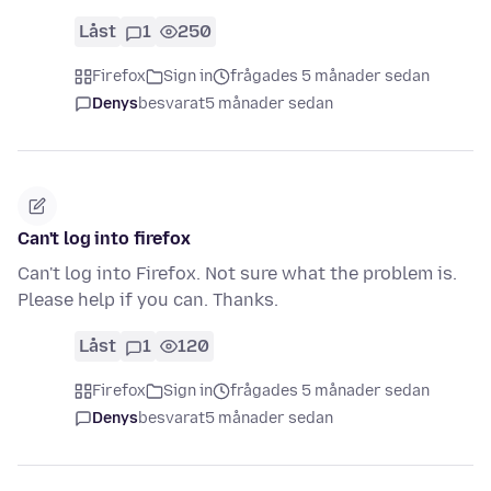
Låst
1
250
Firefox
Sign in
frågades 5 månader sedan
Denys
besvarat
5 månader sedan
Can't log into firefox
Can't log into Firefox. Not sure what the problem is.
Please help if you can. Thanks.
Låst
1
120
Firefox
Sign in
frågades 5 månader sedan
Denys
besvarat
5 månader sedan