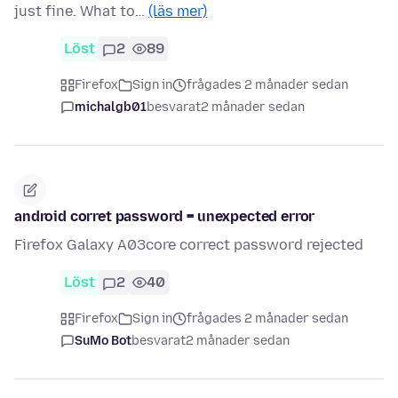
just fine. What to…
(läs mer)
Löst
2
89
Firefox
Sign in
frågades 2 månader sedan
michalgb01
besvarat
2 månader sedan
android corret password = unexpected error
Firefox Galaxy A03core correct password rejected
Löst
2
40
Firefox
Sign in
frågades 2 månader sedan
SuMo Bot
besvarat
2 månader sedan