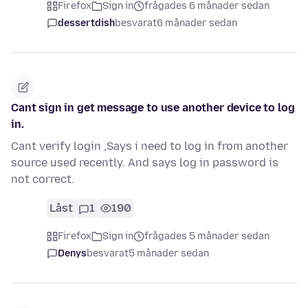
Firefox
Sign in
frågades 6 månader sedan
dessertdish
besvarat
6 månader sedan
Cant sign in get message to use another device to log
in.
Cant verify login ,Says i need to log in from another
source used recently. And says log in password is
not correct.
Låst
1
190
Firefox
Sign in
frågades 5 månader sedan
Denys
besvarat
5 månader sedan