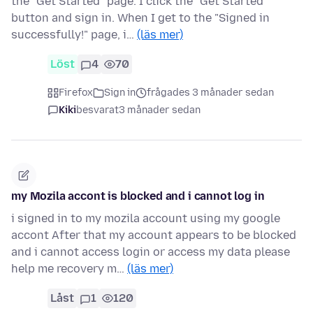
the "Get Started" page. I click the "Get Started"
button and sign in. When I get to the "Signed in
successfully!" page, i…
(läs mer)
Löst
4
70
Firefox
Sign in
frågades 3 månader sedan
Kiki
besvarat
3 månader sedan
my Mozila accont is blocked and i cannot log in
i signed in to my mozila account using my google
accont After that my account appears to be blocked
and i cannot access login or access my data please
help me recovery m…
(läs mer)
Låst
1
120