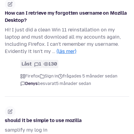
How can I retrieve my forgotten username on Mozilla
Desktop?
Hi! I just did a clean Win 11 reinstallation on my
laptop and must download all my accounts again,
including Firefox. I can't remember my username.
Evidently it isn't my …
(läs mer)
Låst
1
130
Firefox
Sign in
frågades 5 månader sedan
Denys
besvarat
5 månader sedan
should it be simple to use mozilla
samplify my log in