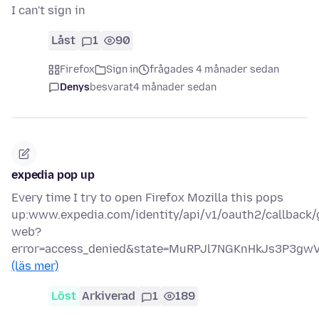
I can't sign in
Låst
1
90
Firefox
Sign in
frågades 4 månader sedan
Denys
besvarat
4 månader sedan
expedia pop up
Every time I try to open Firefox Mozilla this pops
up:www.expedia.com/identity/api/v1/oauth2/callback/
web?
error=access_denied&state=MuRPJl7NGKnHkJs3P3g
(läs mer)
Löst
Arkiverad
1
189