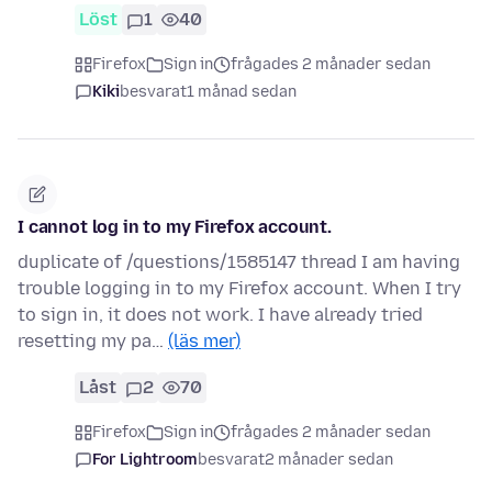
Löst
1
40
Firefox
Sign in
frågades 2 månader sedan
Kiki
besvarat
1 månad sedan
I cannot log in to my Firefox account.
duplicate of /questions/1585147 thread I am having
trouble logging in to my Firefox account. When I try
to sign in, it does not work. I have already tried
resetting my pa…
(läs mer)
Låst
2
70
Firefox
Sign in
frågades 2 månader sedan
For Lightroom
besvarat
2 månader sedan