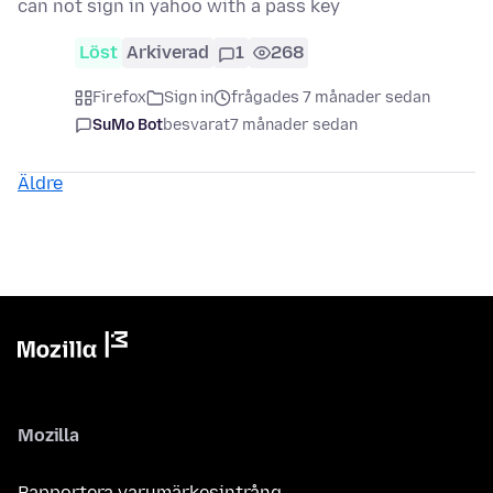
can not sign in yahoo with a pass key
Löst
Arkiverad
1
268
Firefox
Sign in
frågades 7 månader sedan
SuMo Bot
besvarat
7 månader sedan
Äldre
Mozilla
Rapportera varumärkesintrång