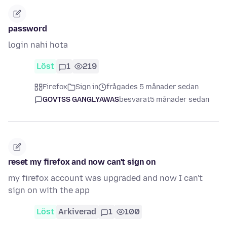
password
login nahi hota
Löst
1
219
Firefox
Sign in
frågades 5 månader sedan
GOVTSS GANGLYAWAS
besvarat
5 månader sedan
reset my firefox and now can't sign on
my firefox account was upgraded and now I can't
sign on with the app
Löst
Arkiverad
1
100