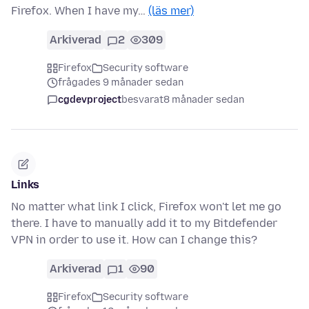
Firefox. When I have my…
(läs mer)
Arkiverad
2
309
Firefox
Security software
frågades 9 månader sedan
cgdevproject
besvarat
8 månader sedan
Links
No matter what link I click, Firefox won't let me go
there. I have to manually add it to my Bitdefender
VPN in order to use it. How can I change this?
Arkiverad
1
90
Firefox
Security software