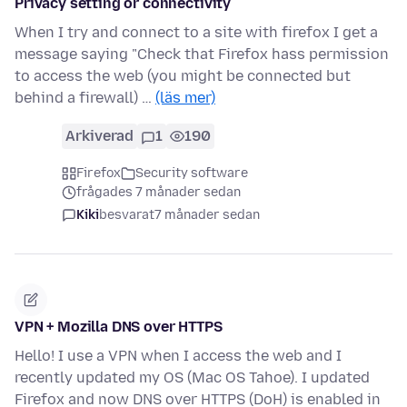
Privacy setting or connectivity
When I try and connect to a site with firefox I get a
message saying "Check that Firefox hass permission
to access the web (you might be connected but
behind a firewall) …
(läs mer)
Arkiverad
1
190
Firefox
Security software
frågades 7 månader sedan
Kiki
besvarat
7 månader sedan
VPN + Mozilla DNS over HTTPS
Hello! I use a VPN when I access the web and I
recently updated my OS (Mac OS Tahoe). I updated
Firefox and now DNS over HTTPS (DoH) is enabled in