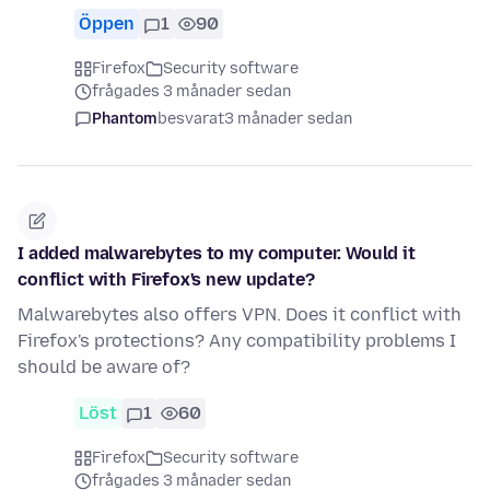
Öppen
1
90
Firefox
Security software
frågades 3 månader sedan
Phantom
besvarat
3 månader sedan
I added malwarebytes to my computer. Would it
conflict with Firefox's new update?
Malwarebytes also offers VPN. Does it conflict with
Firefox's protections? Any compatibility problems I
should be aware of?
Löst
1
60
Firefox
Security software
frågades 3 månader sedan