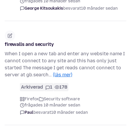
frågades 10 månader sedan
George Kitsoukakis
besvarat
10 månader sedan
firewalls and security
When I open a new tab and enter any website name I
cannot connect to any site and this has only just
started The message I get reads cannot connect to
server at gb.search…
(läs mer)
Arkiverad
1
178
Firefox
Security software
frågades 10 månader sedan
Paul
besvarat
10 månader sedan