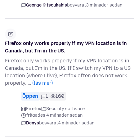
George Kitsoukakis
besvarat
3 månader sedan
Firefox only works properly if my VPN location is in
Canada, but I'm in the US.
Firefox only works properly if my VPN location is in
Canada, but I'm in the US. If I switch my VPN to a US
location (where I live), Firefox often does not work
properly. …
(läs mer)
Öppen
1
160
Firefox
Security software
frågades 4 månader sedan
Denys
besvarat
4 månader sedan