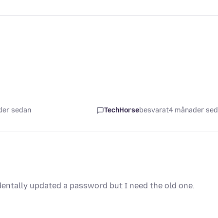
der sedan
TechHorse
besvarat
4 månader se
dentally updated a password but I need the old one.