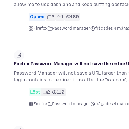
allow me to use dashlane and keep putting obstac
Öppen
2
1
180
Firefox
Password manager
frågades 4 måna
Firefox Password Manager will not save the entire U
Password Manager will not save a URL larger than t
login contains more directions after the "xxx.com
Löst
2
110
Firefox
Password manager
frågades 4 måna