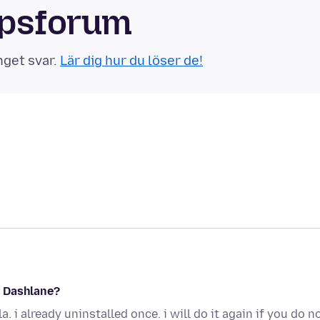
apsforum
nget svar.
Lär dig hur du löser de!
e Dashlane?
. i already uninstalled once. i will do it again if you do n