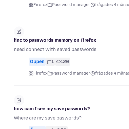
Firefox
Password manager
frågades 4 måna
linc to passwords memory on Firefox
need connect with saved passwords
Öppen
1
120
Firefox
Password manager
frågades 4 måna
how cam I see my save paswords?
Where are my save paswords?