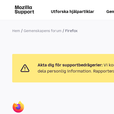
Utforska hjälpartiklar
Gem
Hem
Gemenskapens forum
Firefox
Akta dig för supportbedrägerier:
Vi ko
dela personlig information. Rapporter