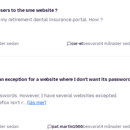
sers to the sme website ?
o my retirement dental insurance portal. How ?
der sedan
cor-el
besvarat
4 månader se
an exception for a website where I don't want its passwor
asswords. However, I have several websites excepted.
efox isn't r…
(läs mer)
der sedan
pat.martin1966
besvarat
4 månader se