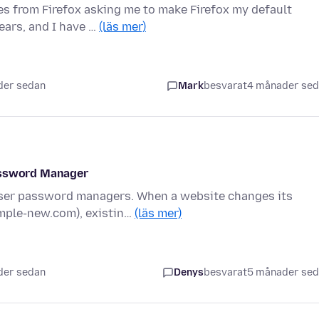
es from Firefox asking me to make Firefox my default
ears, and I have …
(läs mer)
der sedan
Mark
besvarat
4 månader se
Password Manager
owser password managers. When a website changes its
mple-new.com), existin…
(läs mer)
der sedan
Denys
besvarat
5 månader se