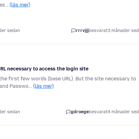
les…
(läs mer)
der sedan
rrrvjjj
besvarat
3 månader se
RL necessary to access the login site
he first few words (base URL). But the site necessary to
", and Passwo…
(läs mer)
der sedan
gdroege
besvarat
4 månader se