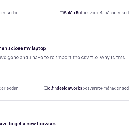
der sedan
SuMo Bot
besvarat
4 månader se
en I close my laptop
ve gone and I have to re-import the csv file. Why is this
der sedan
g.findesignworks
besvarat
4 månader se
 have to get a new browser.