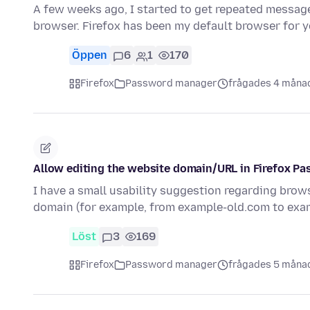
A few weeks ago, I started to get repeated messag
browser. Firefox has been my default browser for y
Öppen
6
1
170
Firefox
Password manager
frågades 4 måna
Allow editing the website domain/URL in Firefox 
I have a small usability suggestion regarding br
domain (for example, from example-old.com to exa
Löst
3
169
Firefox
Password manager
frågades 5 måna