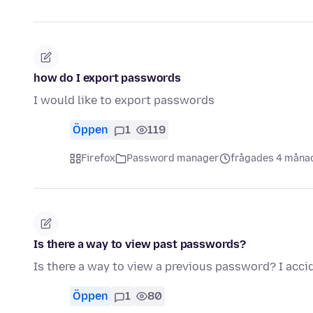
how do I export passwords
I would like to export passwords
Öppen
1
119
Firefox
Password manager
frågades 4 måna
Is there a way to view past passwords?
Is there a way to view a previous password? I acci
Öppen
1
80