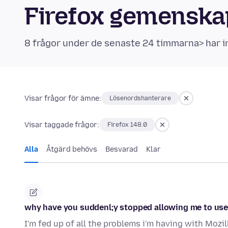
Firefox gemensk
8 frågor under de senaste 24 timmarna> har i
Visar frågor för ämne:
Lösenordshanterare
Visar taggade frågor:
Firefox 148.0
Alla
Åtgärd behövs
Besvarad
Klar
why have you suddenl;y stopped allowing me to us
I'm fed up of all the problems i'm having with Mozilla