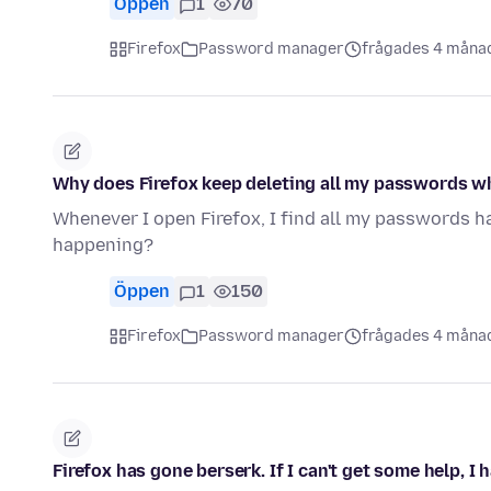
Öppen
1
70
Firefox
Password manager
frågades 4 måna
Why does Firefox keep deleting all my passwords wh
Whenever I open Firefox, I find all my passwords ha
happening?
Öppen
1
150
Firefox
Password manager
frågades 4 måna
Firefox has gone berserk. If I can't get some help, I