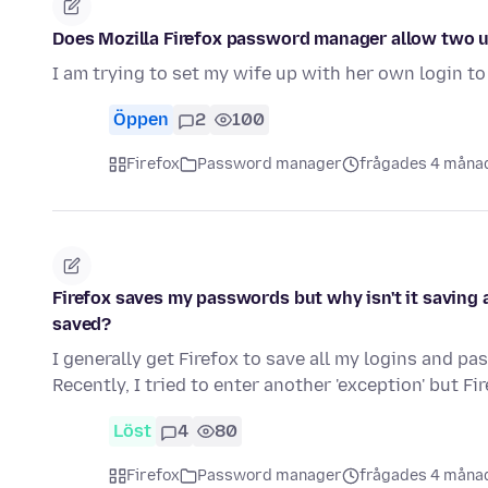
Does Mozilla Firefox password manager allow two u
I am trying to set my wife up with her own login t
Öppen
2
100
Firefox
Password manager
frågades 4 måna
Firefox saves my passwords but why isn't it saving 
saved?
I generally get Firefox to save all my logins and p
Recently, I tried to enter another 'exception' but Fir
Löst
4
80
Firefox
Password manager
frågades 4 måna