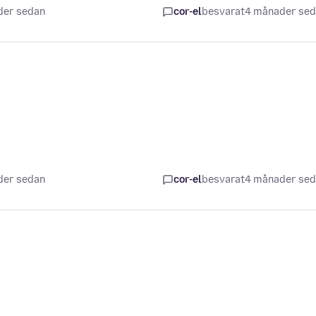
der sedan
cor-el
besvarat
4 månader se
der sedan
cor-el
besvarat
4 månader se