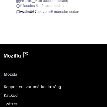
Firefox
Edit account details
frågades 5 månader sedan
wzdm007
besvarat
5 månader sedan
Mozilla
Rapportera varumärkesintrång
Källkod
Twitter