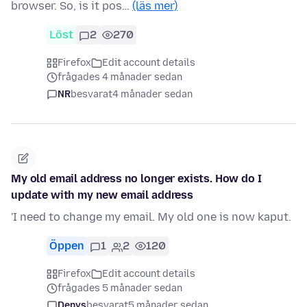
browser. So, is it pos…
(läs mer)
Löst
2
270
Firefox
Edit account details
frågades 4 månader sedan
NR
besvarat
4 månader sedan
My old email address no longer exists. How do I
update with my new email address
'I need to change my email. My old one is now kaput.
Öppen
1
2
120
Firefox
Edit account details
frågades 5 månader sedan
Denys
besvarat
5 månader sedan