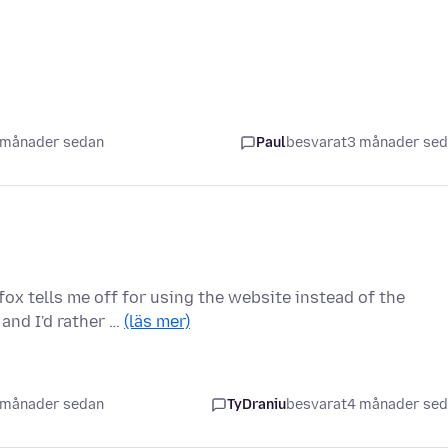
 månader sedan
Paul
besvarat
3 månader se
ox tells me off for using the website instead of the
 and I'd rather …
(läs mer)
 månader sedan
TyDraniu
besvarat
4 månader se