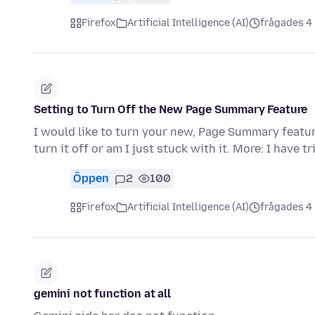
Firefox
Artificial Intelligence (AI)
frågades 4
Setting to Turn Off the New Page Summary Feature
I would like to turn your new, Page Summary feature 
turn it off or am I just stuck with it. More: I have t
Öppen
2
100
Firefox
Artificial Intelligence (AI)
frågades 4
gemini not function at all