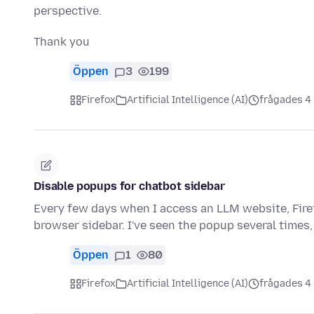
perspective.
Thank you
Öppen
3
199
Firefox
Artificial Intelligence (AI)
frågades 4
Disable popups for chatbot sidebar
Every few days when I access an LLM website, Firef
browser sidebar. I've seen the popup several times,
Öppen
1
80
Firefox
Artificial Intelligence (AI)
frågades 4