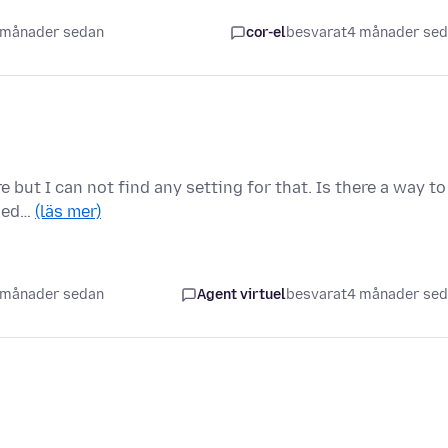
 månader sedan
cor-el
besvarat
4 månader se
but I can not find any setting for that. Is there a way to
ried…
(läs mer)
 månader sedan
Agent virtuel
besvarat
4 månader se