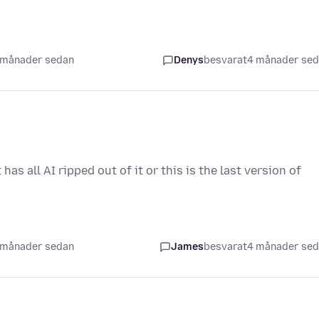
 månader sedan
Denys
besvarat
4 månader se
t has all AI ripped out of it or this is the last version of
 månader sedan
James
besvarat
4 månader se