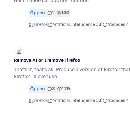
Gemini side bar dos not function
Öppen
1
140
Firefox
Artificial Intelligence (AI)
frågades 4
Remove AI or I remove Firefox
That's it, that's all. Produce a version of Firefox tha
Firefox I'll ever use.
Öppen
3
170
Firefox
Artificial Intelligence (AI)
frågades 4