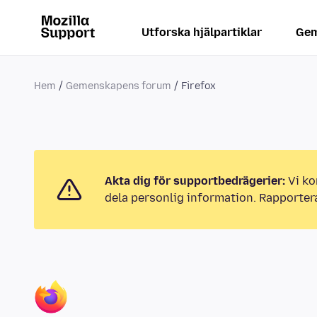
Utforska hjälpartiklar
Gem
Hem
Gemenskapens forum
Firefox
Akta dig för supportbedrägerier:
Vi ko
dela personlig information. Rapporter