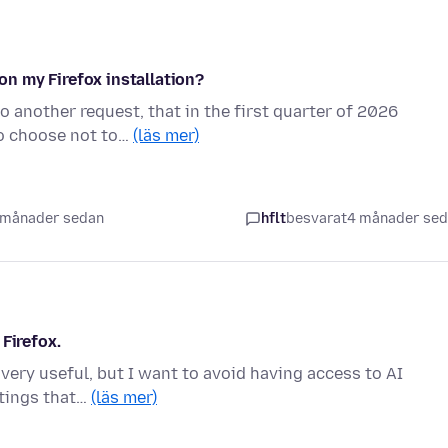
n my Firefox installation?
to another request, that in the first quarter of 2026
to choose not to…
(läs mer)
 månader sedan
hflt
besvarat
4 månader se
Firefox.
t very useful, but I want to avoid having access to AI
ttings that…
(läs mer)