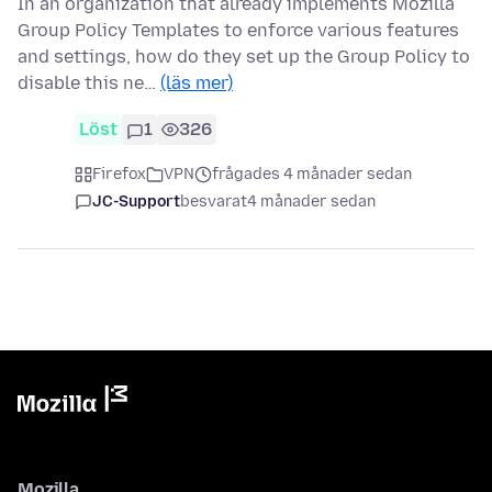
In an organization that already implements Mozilla
Group Policy Templates to enforce various features
and settings, how do they set up the Group Policy to
disable this ne…
(läs mer)
Löst
1
326
Firefox
VPN
frågades 4 månader sedan
JC-Support
besvarat
4 månader sedan
Mozilla