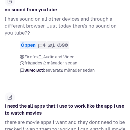
no sound from youtube
I have sound on all other devices and through a
different browser. Just today there's no sound on
you tube??
Öppen
4
1
90
Firefox
Audio and Video
frågades 2 månader sedan
SuMo Bot
besvarat
2 månader sedan
i need the all apps that i use to work like the app i use
to watch movies
there are movie apps i want and they dont need to be
tracked i wan t them to work so i can watch all movie