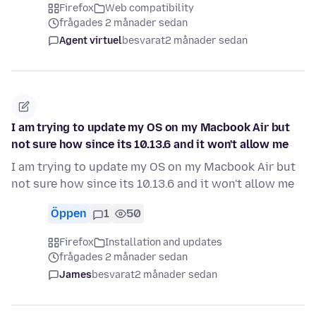
Firefox
Web compatibility
frågades 2 månader sedan
Agent virtuel
besvarat
2 månader sedan
I am trying to update my OS on my Macbook Air but
not sure how since its 10.13.6 and it won't allow me
I am trying to update my OS on my Macbook Air but
not sure how since its 10.13.6 and it won't allow me
Öppen
1
50
Firefox
Installation and updates
frågades 2 månader sedan
James
besvarat
2 månader sedan