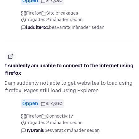
Öppen
2
30
Firefox
Site breakages
frågades 2 månader sedan
luddite421
besvarat
2 månader sedan
I suddenly am unable to connect to the internet using
firefox
I am suddenly not able to get websites to load using
firefox. Pages still load using Explorer
Öppen
4
60
Firefox
Connectivity
frågades 2 månader sedan
TyDraniu
besvarat
2 månader sedan