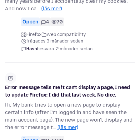
many years before I accidentally clear my cookies.
And now I ca…
(läs mer)
Öppen
4
70
Firefox
Web compatibility
frågades 3 månader sedan
Hash
besvarat
2 månader sedan
Error message tells me it can't display a page, I need
to update Firefox; I did that last week. No dice.
Hi, My bank tries to open a new page to display
certain info (after I'm logged in and have seen the
main account page). The new page won't display and
the error message t…
(läs mer)