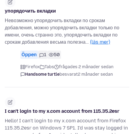
упорядочить вкладки
Невозможно упорядочить вкладки по срокам
добавления, можно упорядочить вкладки только по
имени, очень странно это, упорядочить вкладки по
срокам добавления весьма полезна…
(läs mer)
Öppen
1
50
Firefox
Tabs
frågades 2 månader sedan
Handsome turtle
besvarat
2 månader sedan
I can't login to my x.com account from 115.35.2esr
Hello! I can't login to my x.com account from Firefox
115.35.2esr on Windows 7 SP1. I'd was stay logged in