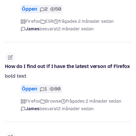
Öppen
2
50
Firefox
ESR
frågades 2 månader sedan
James
besvarat
2 månader sedan
How do I find out if I have the latest verson of Firefox
bold text
Öppen
1
90
Firefox
Browse
frågades 2 månader sedan
James
besvarat
2 månader sedan