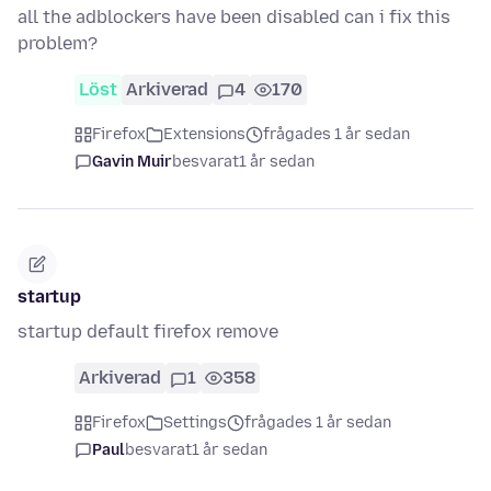
all the adblockers have been disabled can i fix this
problem?
Löst
Arkiverad
4
170
Firefox
Extensions
frågades 1 år sedan
Gavin Muir
besvarat
1 år sedan
startup
startup default firefox remove
Arkiverad
1
358
Firefox
Settings
frågades 1 år sedan
Paul
besvarat
1 år sedan