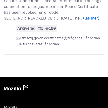
Secure Connection Failed An error occurred during a
connection to nregastrep.nic.in. Peer’s Certificate
has been revoked. Error code:
SEC_ERROR_REVOKED_CERTIFICATE The…
(läs mer)
Arkiverad
1
120
Firefox
Web certificates
frågades 1 år sedan
Paul
besvarat
1 år sedan
Mozilla