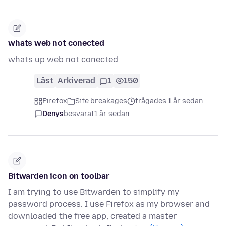
whats web not conected
whats up web not conected
Låst
Arkiverad
1
150
Firefox
Site breakages
frågades 1 år sedan
Denys
besvarat
1 år sedan
Bitwarden icon on toolbar
I am trying to use Bitwarden to simplify my
password process. I use Firefox as my browser and
downloaded the free app, created a master