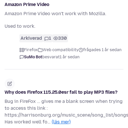
Amazon Prime Video
Amazon Prime Video won't work with Mozilla.
Used to work.
Arkiverad
1
330
Firefox
Web compatibility
frågades 1 år sedan
SuMo Bot
besvarat
1 år sedan
Why does Firefox 115.25.0esr fail to play MP3 files?
Bug in FireFox ... gives me a blank screen when trying
to access this link :
https://harrisonburg.org/music_scene/song_list/son
Has worked well fo…
(läs mer)