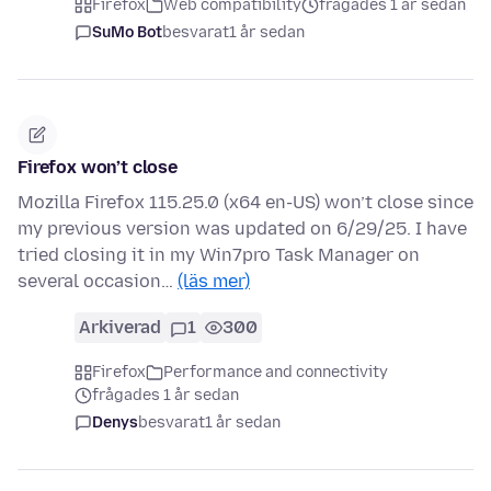
Firefox
Web compatibility
frågades 1 år sedan
SuMo Bot
besvarat
1 år sedan
Firefox won’t close
Mozilla Firefox 115.25.0 (x64 en-US) won’t close since
my previous version was updated on 6/29/25. I have
tried closing it in my Win7pro Task Manager on
several occasion…
(läs mer)
Arkiverad
1
300
Firefox
Performance and connectivity
frågades 1 år sedan
Denys
besvarat
1 år sedan