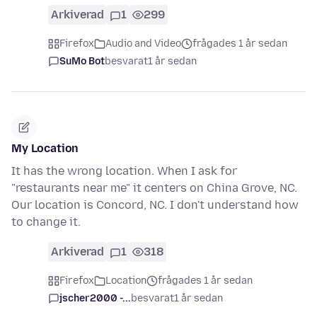
Arkiverad
1
299
Firefox
Audio and Video
frågades 1 år sedan
SuMo Bot
besvarat
1 år sedan
My Location
It has the wrong location. When I ask for
"restaurants near me" it centers on China Grove, NC.
Our location is Concord, NC. I don't understand how
to change it.
Arkiverad
1
318
Firefox
Location
frågades 1 år sedan
jscher2000 -...
besvarat
1 år sedan