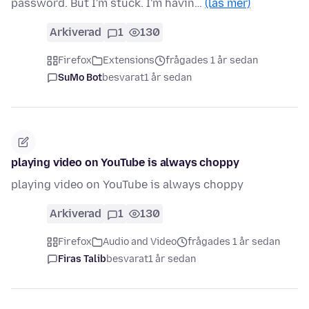
password. But I'm stuck. I'm havin…
(läs mer)
Arkiverad
1
130
Firefox
Extensions
frågades 1 år sedan
SuMo Bot
besvarat
1 år sedan
playing video on YouTube is always choppy
playing video on YouTube is always choppy
Arkiverad
1
130
Firefox
Audio and Video
frågades 1 år sedan
Firas Talib
besvarat
1 år sedan