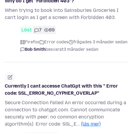
Why do I get "Forbidden 403"?
When trying to book into Sainsburies Groceries I
can't login as I get a screen with Forbidden 403.
Löst
7
89
Firefox
Error codes
frågades 3 månader sedan
Bob Smith
besvarat
3 månader sedan
Currently I cant accesse ChatGpt with this " Error
code: SSL_ERROR_NO_CYPHER_OVERLAP"
Secure Connection Failed An error occurred during a
connection to chatgpt.com. Cannot communicate
securely with peer: no common encryption
algorithm(s). Error code: SSL_E…
(läs mer)