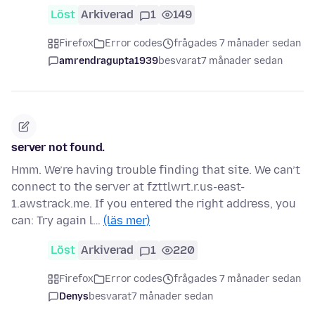
Löst
Arkiverad
1
149
Firefox
Error codes
frågades 7 månader sedan
amrendragupta1939
besvarat
7 månader sedan
server not found.
Hmm. We’re having trouble finding that site. We can’t
connect to the server at fzttlwrt.r.us-east-
1.awstrack.me. If you entered the right address, you
can: Try again l…
(läs mer)
Löst
Arkiverad
1
220
Firefox
Error codes
frågades 7 månader sedan
Denys
besvarat
7 månader sedan