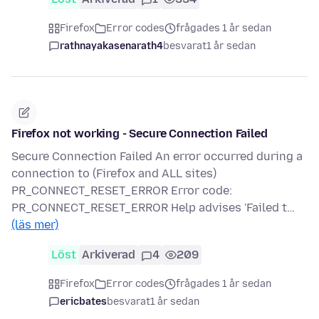
Firefox
Error codes
frågades 1 år sedan
rathnayakasenarath4
besvarat
1 år sedan
Firefox not working - Secure Connection Failed
Secure Connection Failed An error occurred during a
connection to (Firefox and ALL sites)
PR_CONNECT_RESET_ERROR Error code:
PR_CONNECT_RESET_ERROR Help advises 'Failed t…
(läs mer)
Löst
Arkiverad
4
209
Firefox
Error codes
frågades 1 år sedan
ericbates
besvarat
1 år sedan