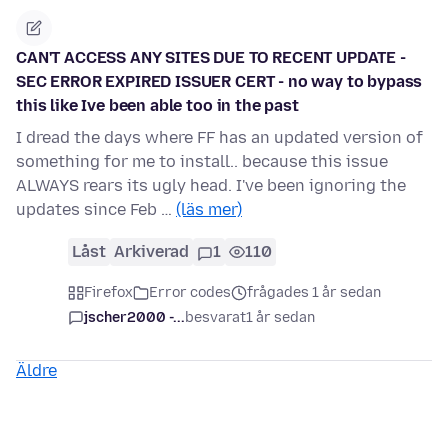
CAN'T ACCESS ANY SITES DUE TO RECENT UPDATE -
SEC ERROR EXPIRED ISSUER CERT - no way to bypass
this like Ive been able too in the past
I dread the days where FF has an updated version of
something for me to install.. because this issue
ALWAYS rears its ugly head. I've been ignoring the
updates since Feb …
(läs mer)
Låst
Arkiverad
1
110
Firefox
Error codes
frågades 1 år sedan
jscher2000 -...
besvarat
1 år sedan
Äldre