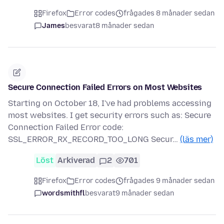
Firefox
Error codes
frågades 8 månader sedan
James
besvarat
8 månader sedan
Secure Connection Failed Errors on Most Websites
Starting on October 18, I've had problems accessing
most websites. I get security errors such as: Secure
Connection Failed Error code:
SSL_ERROR_RX_RECORD_TOO_LONG Secur…
(läs mer)
Löst
Arkiverad
2
701
Firefox
Error codes
frågades 9 månader sedan
wordsmithfl
besvarat
9 månader sedan