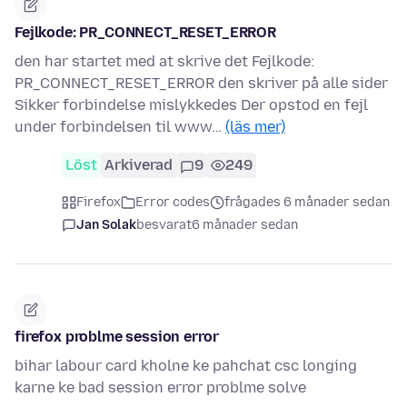
Fejlkode: PR_CONNECT_RESET_ERROR
den har startet med at skrive det Fejlkode:
PR_CONNECT_RESET_ERROR den skriver på alle sider
Sikker forbindelse mislykkedes Der opstod en fejl
under forbindelsen til www…
(läs mer)
Löst
Arkiverad
9
249
Firefox
Error codes
frågades 6 månader sedan
Jan Solak
besvarat
6 månader sedan
firefox problme session error
bihar labour card kholne ke pahchat csc longing
karne ke bad session error problme solve