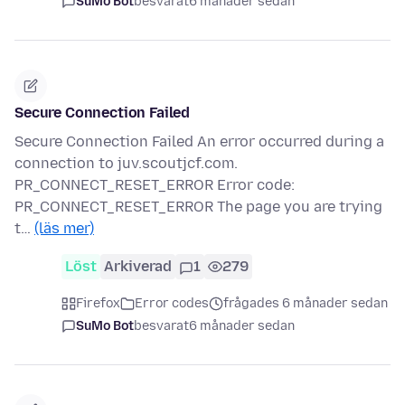
SuMo Bot
besvarat
6 månader sedan
Secure Connection Failed
Secure Connection Failed An error occurred during a
connection to juv.scoutjcf.com.
PR_CONNECT_RESET_ERROR Error code:
PR_CONNECT_RESET_ERROR The page you are trying
t…
(läs mer)
Löst
Arkiverad
1
279
Firefox
Error codes
frågades 6 månader sedan
SuMo Bot
besvarat
6 månader sedan