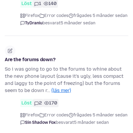
Löst
1
140
Firefox
Error codes
frågades 5 månader sedan
TyDraniu
besvarat
5 månader sedan
Are the forums down?
So i was going to go to the forums to whine about
the new phone layout (cause it's ugly, less compact
and laggy to the point of freezing) but the forums
seem to be down r…
(läs mer)
Löst
2
170
Firefox
Error codes
frågades 5 månader sedan
Sin Shadow Fox
besvarat
5 månader sedan