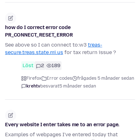
how do I correct error code
PR_CONNECT_RESET_ERROR
See above so I can connect to:w3
treas-
secure.treas.state.mi.us
for tax return issue ?
Löst
2
189
Firefox
Error codes
frågades 5 månader sedan
krehtv
besvarat
5 månader sedan
Every website I enter takes me to an error page.
Examples of webpages I've entered today that