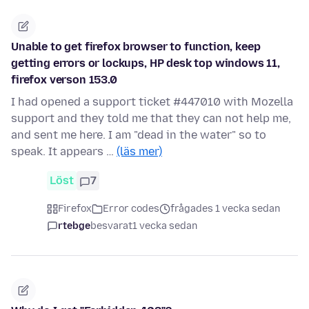
Unable to get firefox browser to function, keep
getting errors or lockups, HP desk top windows 11,
firefox verson 153.0
I had opened a support ticket #447010 with Mozella
support and they told me that they can not help me,
and sent me here. I am "dead in the water" so to
speak. It appears …
(läs mer)
Löst
7
Firefox
Error codes
frågades 1 vecka sedan
rtebge
besvarat
1 vecka sedan