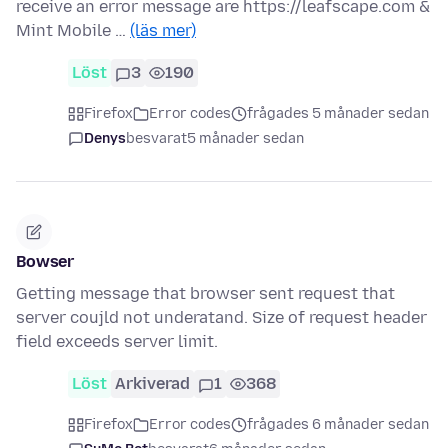
receive an error message are https://leafscape.com &
Mint Mobile …
(läs mer)
Löst
3
190
Firefox
Error codes
frågades 5 månader sedan
Denys
besvarat
5 månader sedan
Bowser
Getting message that browser sent request that
server coujld not underatand. Size of request header
field exceeds server limit.
Löst
Arkiverad
1
368
Firefox
Error codes
frågades 6 månader sedan