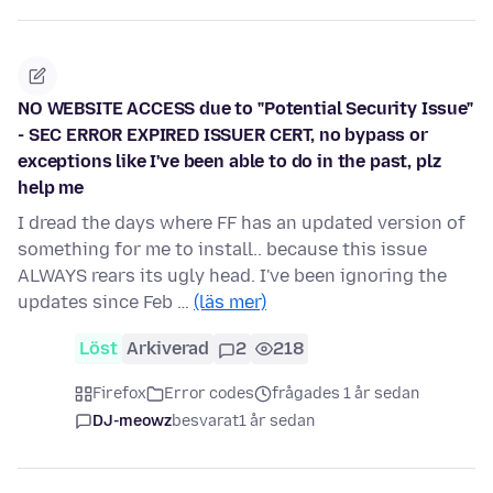
NO WEBSITE ACCESS due to "Potential Security Issue"
- SEC ERROR EXPIRED ISSUER CERT, no bypass or
exceptions like I've been able to do in the past, plz
help me
I dread the days where FF has an updated version of
something for me to install.. because this issue
ALWAYS rears its ugly head. I've been ignoring the
updates since Feb …
(läs mer)
Löst
Arkiverad
2
218
Firefox
Error codes
frågades 1 år sedan
DJ-meowz
besvarat
1 år sedan