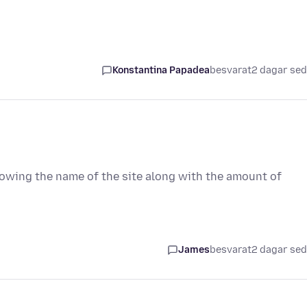
Konstantina Papadea
besvarat
2 dagar se
showing the name of the site along with the amount of
James
besvarat
2 dagar se