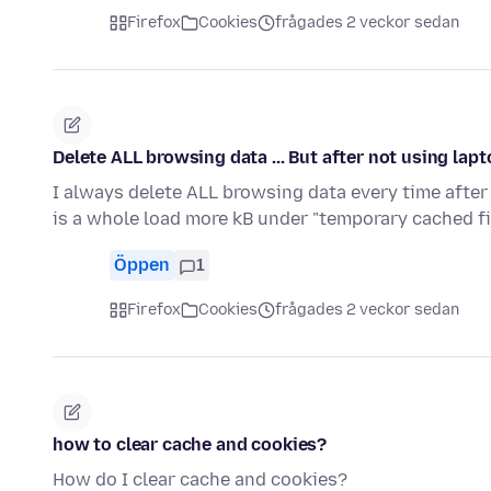
Firefox
Cookies
frågades 2 veckor sedan
Delete ALL browsing data ... But after not using la
I always delete ALL browsing data every time after 
is a whole load more kB under "temporary cached f
Öppen
1
Firefox
Cookies
frågades 2 veckor sedan
how to clear cache and cookies?
How do I clear cache and cookies?