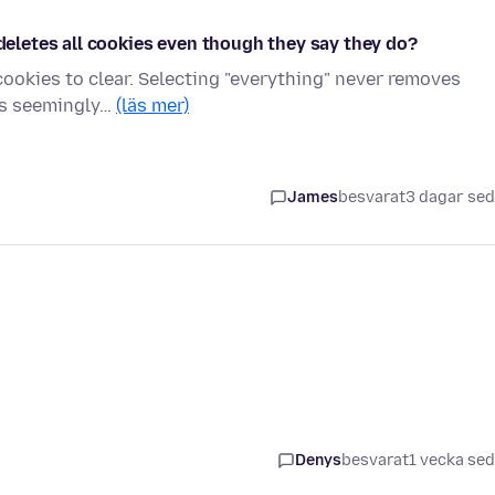
 deletes all cookies even though they say they do?
cookies to clear. Selecting "everything" never removes
its seemingly…
(läs mer)
James
besvarat
3 dagar se
Denys
besvarat
1 vecka se