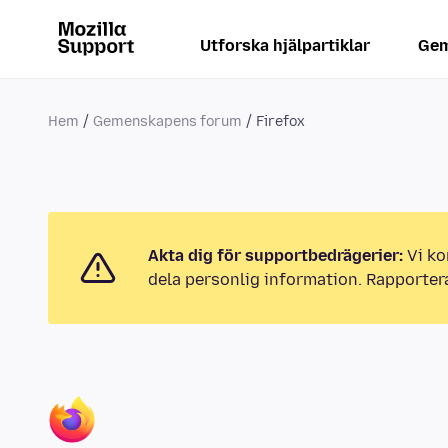
Utforska hjälpartiklar
Gem
Hem
Gemenskapens forum
Firefox
Akta dig för supportbedrägerier:
Vi ko
dela personlig information. Rapporter