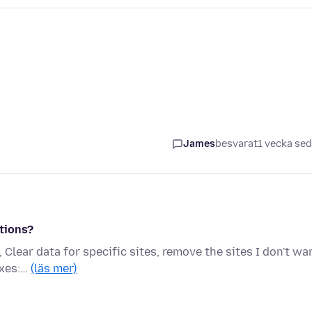
James
besvarat
1 vecka se
tions?
, Clear data for specific sites, remove the sites I don't wa
oxes:…
(läs mer)