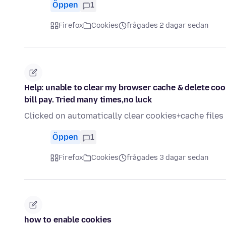
Öppen
1
Firefox
Cookies
frågades 2 dagar sedan
Help: unable to clear my browser cache & delete co
bill pay. Tried many times,no luck
Clicked on automatically clear cookies+cache file
Öppen
1
Firefox
Cookies
frågades 3 dagar sedan
how to enable cookies