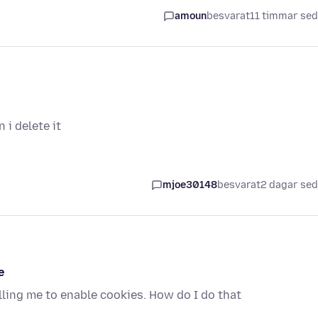
amoun
besvarat
11 timmar se
i delete it
mjoe30148
besvarat
2 dagar se
e
elling me to enable cookies. How do I do that