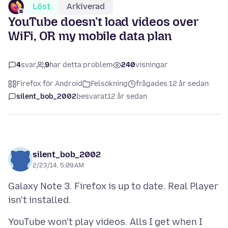
Löst
Arkiverad
YouTube doesn't load videos over
WiFi, OR my mobile data plan
4
svar
9
har detta problem
240
visningar
Firefox för Android
Felsökning
frågades 12 år sedan
silent_bob_2002
besvarat
12 år sedan
silent_bob_2002
2/23/14, 5:09 AM
Galaxy Note 3. Firefox is up to date. Real Player
YouTube won't play videos. Alls I get when I