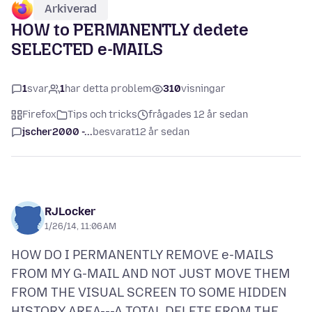
Arkiverad
HOW to PERMANENTLY dedete
SELECTED e-MAILS
1
svar
1
har detta problem
310
visningar
Firefox
Tips och tricks
frågades 12 år sedan
jscher2000 -...
besvarat
12 år sedan
RJLocker
1/26/14, 11:06 AM
HOW DO I PERMANENTLY REMOVE e-MAILS
FROM MY G-MAIL AND NOT JUST MOVE THEM
FROM THE VISUAL SCREEN TO SOME HIDDEN
HISTORY AREA---A TOTAL DELETE FROM THE