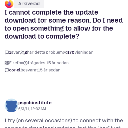
Arkiverad
I cannot complete the update
download for some reason. Do I need
to open something to allow for the
download to complete?
1
svar
2
har detta problem
170
visningar
Firefox
frågades 15 år sedan
cor-el
besvarat
15 år sedan
psychinstitute
6/3/11, 12:32 AM
I try (on several occasions) to connect with the