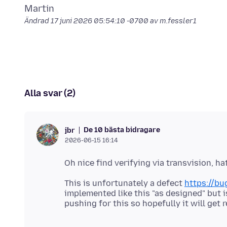
Ändrad
17 juni 2026 05:54:10 -0700
av m.fessler1
Alla svar (2)
De 10 bästa bidragare
jbr
2026-06-15 16:14
This is unfortunately a defect
https://bu
implemented like this "as designed" but i