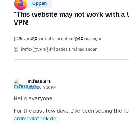
Öppen
"This website may not work with a V
VPN!
2
svar
0
har detta problem
40
visningar
Firefox
VPN
frågades 1 månad sedan
m.fessler1
6/15/26, 3:16 PM
For the past few days, I've been seeing the 
ardmediathek.de