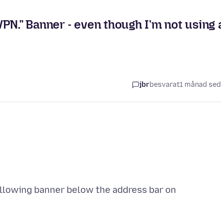
PN." Banner - even though I'm not using 
jbr
besvarat
1 månad se
following banner below the address bar on