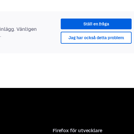
Ställ en fråga
 inlägg. Vänligen
.
Jag har också detta problem
Firefox för utvecklare