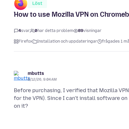
Löst
How to use Mozilla VPN on Chrome
4
svar
0
har detta problem
89
visningar
Firefox
Installation och uppdateringar
frågades 1 m
mbutts
6/12/26, 9:04 AM
Before purchasing, I verified that Mozilla V
for the VPN). Since I can't install software 