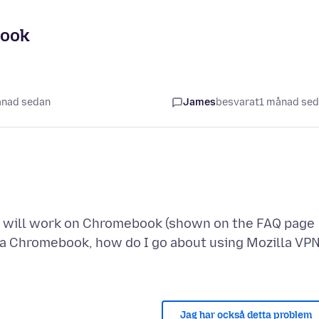
book
ånad sedan
James
besvarat
1 månad se
PN will work on Chromebook (shown on the FAQ page
on a Chromebook, how do I go about using Mozilla VP
Jag har också detta problem