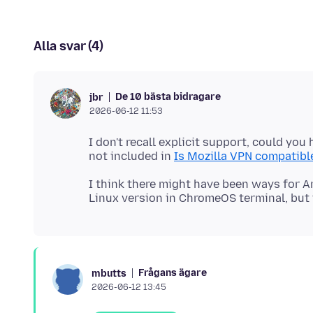
Alla svar (4)
De 10 bästa bidragare
jbr
2026-06-12 11:53
I don't recall explicit support, could you
not included in
Is Mozilla VPN compatibl
I think there might have been ways for 
Frågans ägare
mbutts
2026-06-12 13:45