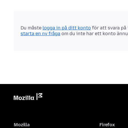
Du måste
logga in på ditt konto
för att svara på
starta en ny fråga
om du inte har ett konto ännu
Mozilla
Firefox