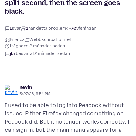
split second, then the screen goes
black.
1
svar
1
har detta problem
70
visningar
Firefox
Webbkompatibilitet
frågades 2 månader sedan
jbr
besvarat
2 månader sedan
Kevin
5/27/26, 8:54 PM
I used to be able to log into Peacock without
issues. Either Firefox changed something or
Peacock did. But it no longer works correctly. I
can sign in, but the main menu appears for a