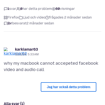
1
svar
0
har detta problem
60
visningar
Firefox
Ljud och video
frågades 2 månader sedan
jbr
besvarat
2 månader sedan
karkiamar63
5/13/26, 5:33 AM
why my macbook cannot accepeted facebook
Jag har också detta problem
Alla svar (1)