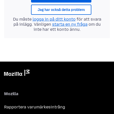
Jag har också detta problem
Du måste
logga in på ditt konto
för att svara
på inlägg. Vänligen
starta en ny fråga
om du
inte har ett konto ännu.
Mozilla
Rapportera varumärkesintrång