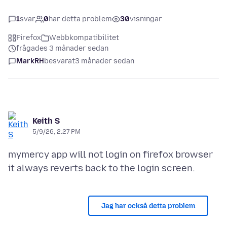
1
svar
0
har detta problem
30
visningar
Firefox
Webbkompatibilitet
frågades 3 månader sedan
MarkRH
besvarat
3 månader sedan
Keith S
5/9/26, 2:27 PM
mymercy app will not login on firefox browser
Jag har också detta problem