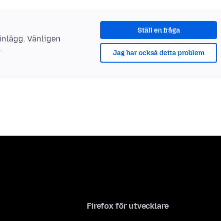
Ställ en fråga
 inlägg. Vänligen
.
Jag har också detta problem
Firefox för utvecklare