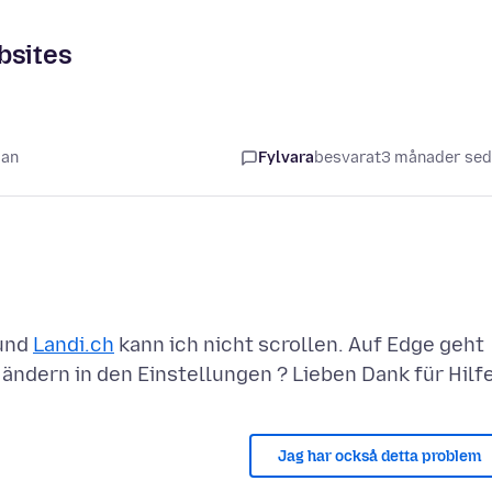
bsites
dan
Fylvara
besvarat
3 månader se
und
Landi.ch
kann ich nicht scrollen. Auf Edge geht
Jag har också detta problem