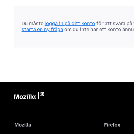
Du måste
logga in på ditt konto
för att svara på
starta en ny fråga
om du inte har ett konto ännu
Mozilla
Firefox