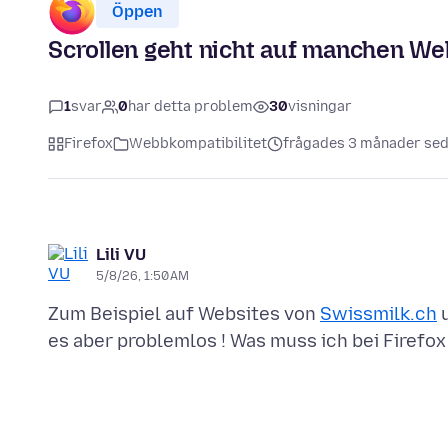
Öppen
Scrollen geht nicht auf manchen We
1
svar
0
har detta problem
30
visningar
Firefox
Webbkompatibilitet
frågades 3 månader se
Lili VU
5/8/26, 1:50 AM
Zum Beispiel auf Websites von
Swissmilk.ch