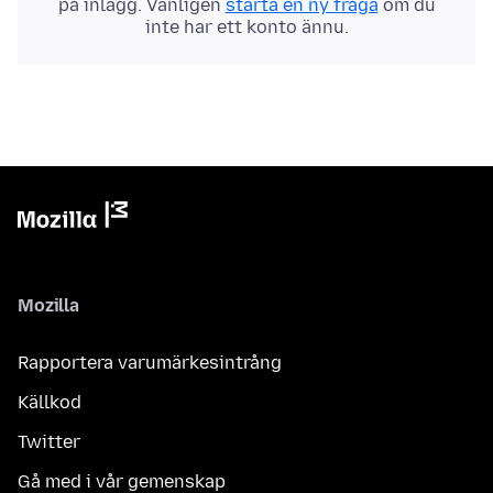
på inlägg. Vänligen
starta en ny fråga
om du
inte har ett konto ännu.
Mozilla
Rapportera varumärkesintrång
Källkod
Twitter
Gå med i vår gemenskap