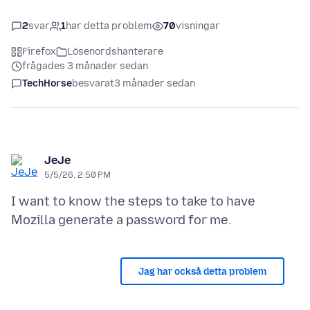
2
svar
1
har detta problem
70
visningar
Firefox
Lösenordshanterare
frågades 3 månader sedan
TechHorse
besvarat
3 månader sedan
JeJe
5/5/26, 2:50 PM
I want to know the steps to take to have
Jag har också detta problem