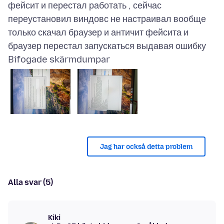
фейсит и перестал работать , сейчас
переустановил виндовс не настраивал вообще
только скачал браузер и античит фейсита и
Bifogade skärmdumpar
Jag har också detta problem
Alla svar (5)
Kiki