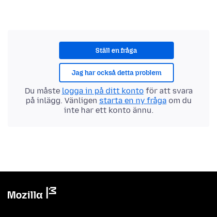
Ställ en fråga
Jag har också detta problem
Du måste
logga in på ditt konto
för att svara
på inlägg. Vänligen
starta en ny fråga
om du
inte har ett konto ännu.