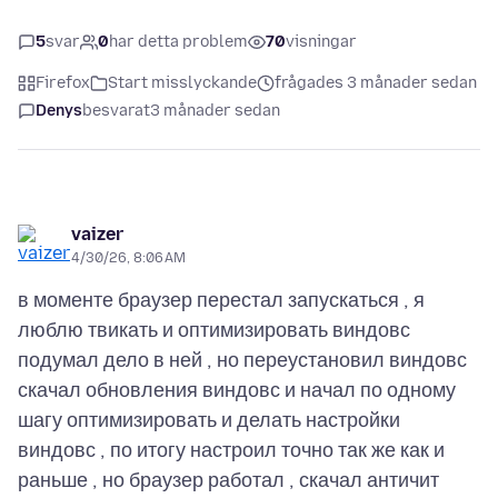
5
svar
0
har detta problem
70
visningar
Firefox
Start misslyckande
frågades 3 månader sedan
Denys
besvarat
3 månader sedan
vaizer
4/30/26, 8:06 AM
в моменте браузер перестал запускаться , я
люблю твикать и оптимизировать виндовс
подумал дело в ней , но переустановил виндовс
скачал обновления виндовс и начал по одному
шагу оптимизировать и делать настройки
виндовс , по итогу настроил точно так же как и
раньше , но браузер работал , скачал античит