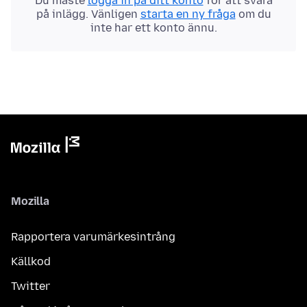
Du måste
logga in på ditt konto
för att svara
på inlägg. Vänligen
starta en ny fråga
om du
inte har ett konto ännu.
Mozilla
Rapportera varumärkesintrång
Källkod
Twitter