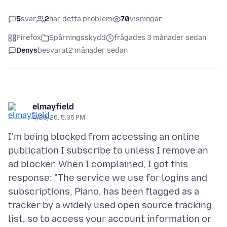
5
svar
2
har detta problem
70
visningar
Firefox
Spårningsskydd
frågades 3 månader sedan
Denys
besvarat
2 månader sedan
elmayfield
4/29/26, 5:35 PM
I'm being blocked from accessing an online
publication I subscribe to unless I remove an
ad blocker. When I complained, I got this
response: "The service we use for logins and
subscriptions, Piano, has been flagged as a
tracker by a widely used open source tracking
list, so to access your account information or