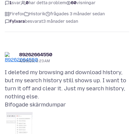
1
svar
0
har detta problem
60
visningar
Firefox
Historik
frågades 3 månader sedan
Fylvara
besvarat
3 månader sedan
89262664550
4/29/26, 3:23 AM
I deleted my browsing and download history,
but my search history still shows up. I want to
turn it off and clear it. Just my search history,
Bifogade skärmdumpar