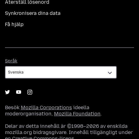
Återställ lösenord
Synkronisera dina data
Få hjälp
Språk
Språk
Besök
Mozilla Corporations
ideella
moderorganisation,
Mozilla Foundation
.
Delar av detta innehåll är ©1998–2026 av enskilda
mozilla.org bidragsgivare. Innehåll tillgängligt under
en
Creative Commons-licens
.