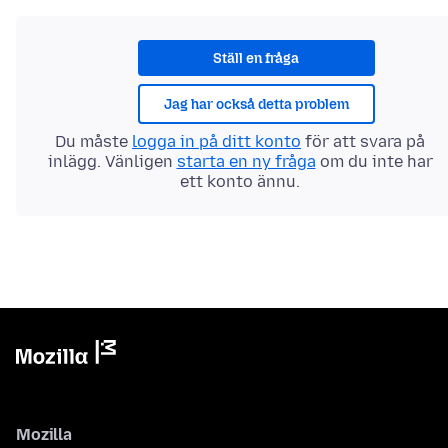
Ställ en fråga
Jag har också detta problem
Du måste
logga in på ditt konto
för att svara på
inlägg. Vänligen
starta en ny fråga
om du inte har
ett konto ännu.
Mozilla