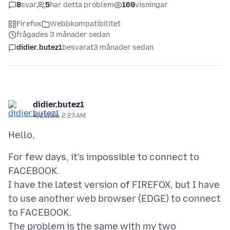
8
svar
5
har detta problem
169
visningar
Firefox
Webbkompatibilitet
frågades 3 månader sedan
didier.butez1
besvarat
3 månader sedan
didier.butez1
4/25/26, 2:23 AM
For few days, it's impossible to connect to
FACEBOOK.
I have the latest version of FIREFOX, but I have
to use another web browser (EDGE) to connect
to FACEBOOK.
The problem is the same with my two