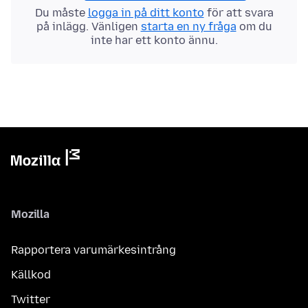
Du måste
logga in på ditt konto
för att svara
på inlägg. Vänligen
starta en ny fråga
om du
inte har ett konto ännu.
Mozilla
Rapportera varumärkesintrång
Källkod
Twitter