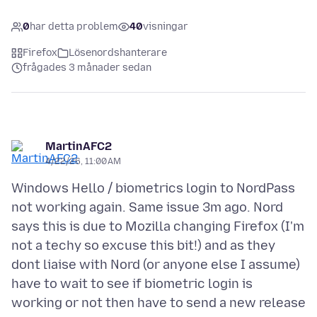
0
har detta problem
40
visningar
Firefox
Lösenordshanterare
frågades 3 månader sedan
MartinAFC2
4/22/26, 11:00 AM
Windows Hello / biometrics login to NordPass
not working again. Same issue 3m ago. Nord
says this is due to Mozilla changing Firefox (I'm
not a techy so excuse this bit!) and as they
dont liaise with Nord (or anyone else I assume)
have to wait to see if biometric login is
working or not then have to send a new release