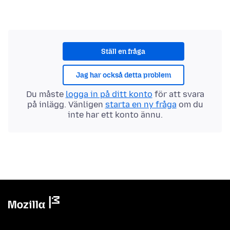
Ställ en fråga
Jag har också detta problem
Du måste
logga in på ditt konto
för att svara
på inlägg. Vänligen
starta en ny fråga
om du
inte har ett konto ännu.