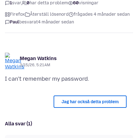
1
svar
0
har detta problem
60
visningar
Firefox
Återställ lösenord
frågades 4 månader sedan
Paul
besvarat
4 månader sedan
Megan Watkins
3/15/26, 5:21 AM
Jag har också detta problem
Alla svar (1)