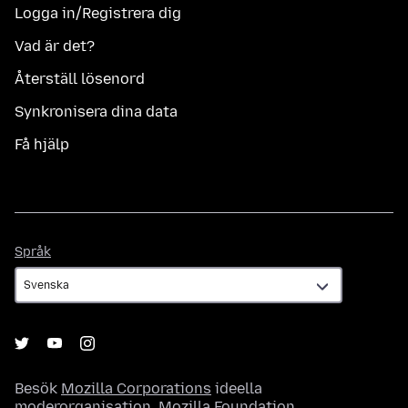
Logga in/Registrera dig
Vad är det?
Återställ lösenord
Synkronisera dina data
Få hjälp
Språk
Språk
Besök
Mozilla Corporations
ideella
moderorganisation,
Mozilla Foundation
.