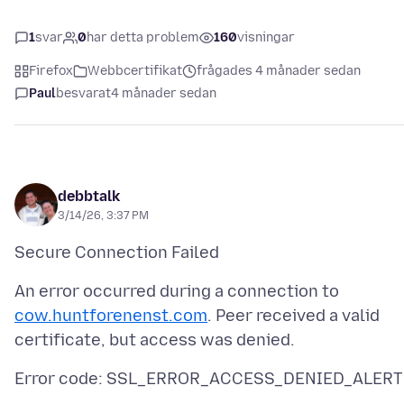
1
svar
0
har detta problem
160
visningar
Firefox
Webbcertifikat
frågades 4 månader sedan
Paul
besvarat
4 månader sedan
debbtalk
3/14/26, 3:37 PM
An error occurred during a connection to
cow.huntforenenst.com
. Peer received a valid