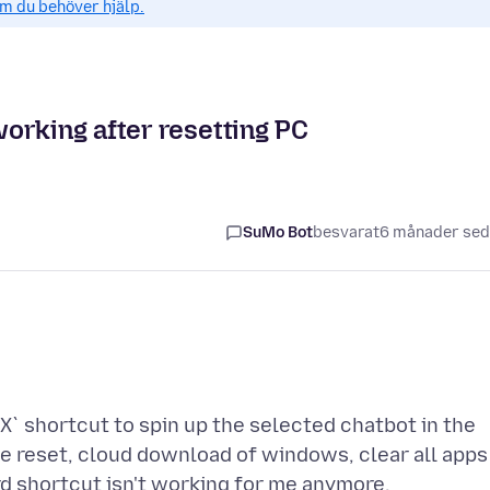
om du behöver hjälp.
orking after resetting PC
SuMo Bot
besvarat
6 månader se
+X` shortcut to spin up the selected chatbot in the
te reset, cloud download of windows, clear all apps