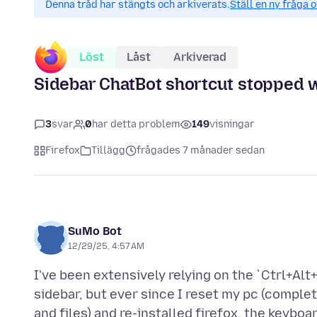
Denna tråd har stängts och arkiverats.
Ställ en ny fråga 
Löst
Låst
Arkiverad
Sidebar ChatBot shortcut stopped w
3
svar
0
har detta problem
149
visningar
Firefox
Tillägg
frågades 7 månader sedan
SuMo Bot
12/29/25, 4:57 AM
I've been extensively relying on the `Ctrl+Alt
sidebar, but ever since I reset my pc (comple