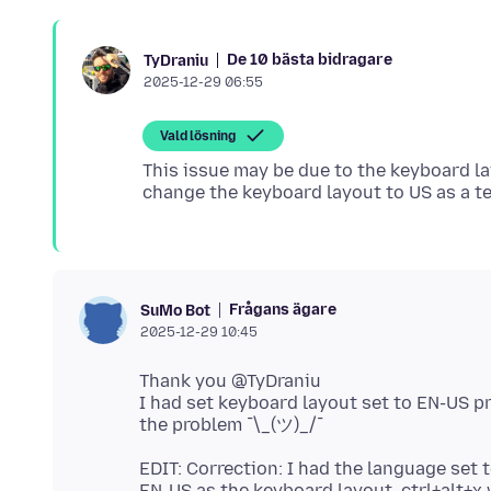
De 10 bästa bidragare
TyDraniu
2025-12-29 06:55
Vald lösning
This issue may be due to the keyboard l
Frågans ägare
SuMo Bot
2025-12-29 10:45
Thank you @TyDraniu
I had set keyboard layout set to EN-US pr
EDIT: Correction: I had the language set 
EN-US as the keyboard layout, ctrl+alt+x 