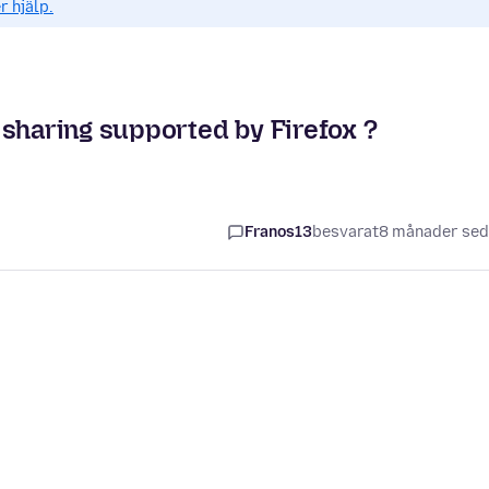
r hjälp.
 sharing supported by Firefox ?
Franos13
besvarat
8 månader se