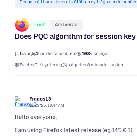
Denna tråd har arkiverats.
Ställ en ny fråga om du behöve
Löst
Arkiverad
Does PQC algorithm for session key
1
svar
1
har detta problem
408
visningar
Firefox
Kryptering
frågades 8 månader sedan
Franos13
11/23/25, 10:44 AM