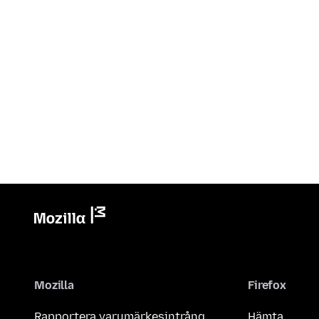
Mozilla
Firefox
Rapportera varumärkesintrång
Hämta