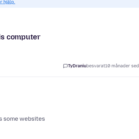
r hjälp.
his computer
TyDraniu
besvarat
10 månader se