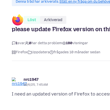
Denna tråd har arkiverats.
Ställ en ny fråga om du behöve
Löst
Arkiverad
please update Firefox version on t
1
svar
0
har detta problem
180
visningar
Firefox
Uppdatera
frågades 10 månader sedan
nrc1947
10/4/25, 7:45 AM