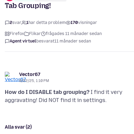
Tab Grouping!
2
svar
1
har detta problem
170
visningar
Firefox
Flikar
frågades 11 månader sedan
Agent virtuel
besvarat
11 månader sedan
Vector67
8/22/25, 1:10 PM
How do I DISABLE tab grouping?
I find it very
Alla svar (2)