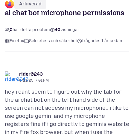
Arkiverad
ai chat bot microphone permissions
0
har detta problem
40
visningar
Firefox
Sekretess och säkerhet
frågades 1 år sedan
rider0243
6/21/25, 7:01 PM
hey i cant seem to figure out why the tab for
the ai chat bot on the left hand side of the
screen can not access my microphone.. i like to
use google gemini and my microphone
registers fine if i go directly to geminis website
in my fire fox browser. but when i use the