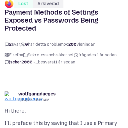
Löst
Arkiverad
Payment Methods of Settings
Exposed vs Passwords Being
Protected
2
svar
0
har detta problem
200
visningar
Firefox
Sekretess och säkerhet
frågades 1 år sedan
jscher2000 -...
besvarat
1 år sedan
wolfgangdaeges
2/24/25, 10:58 AM
I'll preface this by saying that I use a Primary