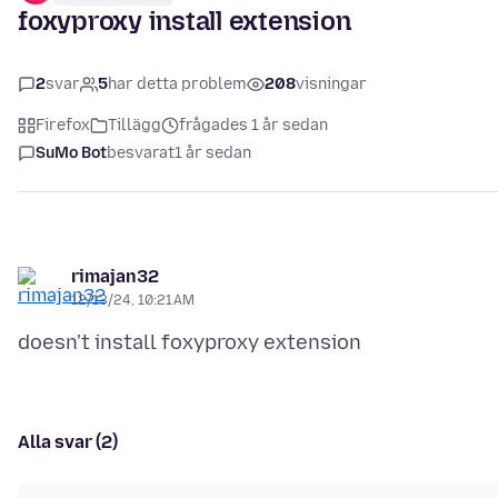
foxyproxy install extension
2
svar
5
har detta problem
208
visningar
Firefox
Tillägg
frågades 1 år sedan
SuMo Bot
besvarat
1 år sedan
rimajan32
12/13/24, 10:21 AM
Alla svar (2)