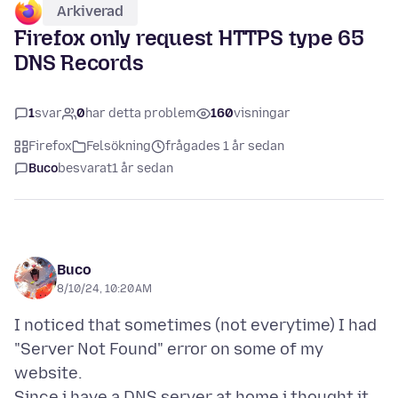
Arkiverad
Firefox only request HTTPS type 65
DNS Records
1
svar
0
har detta problem
160
visningar
Firefox
Felsökning
frågades 1 år sedan
Buco
besvarat
1 år sedan
Buco
8/10/24, 10:20 AM
I noticed that sometimes (not everytime) I had
"Server Not Found" error on some of my
website.
Since i have a DNS server at home i thought it