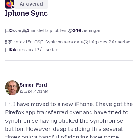
Arkiverad
Iphone Sync
5
svar
1
har detta problem
340
visningar
Firefox för iOS
Synkronisera data
frågades 2 år sedan
Kiki
besvarat
2 år sedan
Simon Ford
2/5/24, 4:31 AM
Hi, I have moved to a new iPhone. I have got the
Firefox app transferred over and have tried to
synchronise having clicked the synchronise
button. However, despite doing this several
times only a handful of sign ins have come