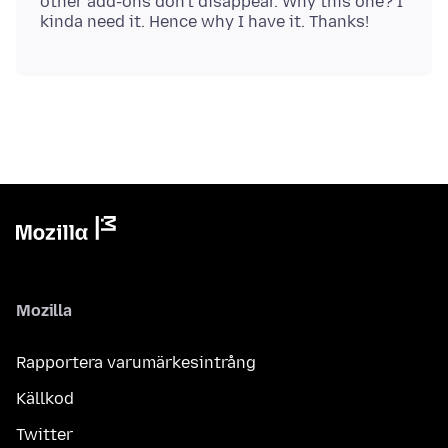
other add-ons don't disappear. Why this one? I
Mozilla
Rapportera varumärkesintrång
Källkod
Twitter