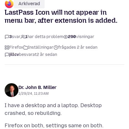
Arkiverad
LastPass Icon will not appear in
menu bar, after extension is added.
3
svar
1
har detta problem
290
visningar
Firefox
Inställningar
frågades 2 år sedan
jillcv
besvarat
2 år sedan
Dr. John B. Miller
1/29/24, 11:23 AM
I have a desktop and a laptop. Desktop
Firefox on both, settings same on both.