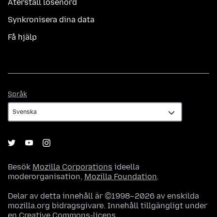
Återställ lösenord
Synkronisera dina data
Få hjälp
Språk
Språk
Besök
Mozilla Corporations
ideella
moderorganisation,
Mozilla Foundation
.
Delar av detta innehåll är ©1998–2026 av enskilda
mozilla.org bidragsgivare. Innehåll tillgängligt under
en
Creative Commons-licens
.