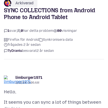
Arkiverad
SYNC COLLECTIONS from Android
Phone to Android Tablet
1
svar
0
har detta problem
80
visningar
Firefox för Android
Synkronisera data
frågades 2 år sedan
TyDraniu
besvarat
2 år sedan
limburger1971
1/12/24, 9:06 AM
It seems you can sync a lot of things between