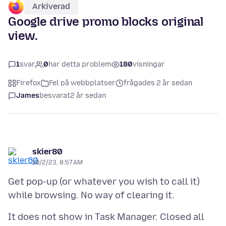
Arkiverad
Google drive promo blocks original
view.
1
svar
0
har detta problem
180
visningar
Firefox
Fel på webbplatser
frågades 2 år sedan
James
besvarat
2 år sedan
skier80
10/2/23, 8:57 AM
Get pop-up (or whatever you wish to call it)
It does not show in Task Manager. Closed all