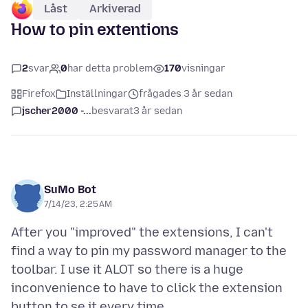
Låst
Arkiverad
How to pin extentions
2
svar
0
har detta problem
170
visningar
Firefox
Inställningar
frågades 3 år sedan
jscher2000 -...
besvarat
3 år sedan
SuMo Bot
7/14/23, 2:25 AM
After you "improved" the extensions, I can't
find a way to pin my password manager to the
toolbar. I use it ALOT so there is a huge
inconvenience to have to click the extension
button to se it every time.