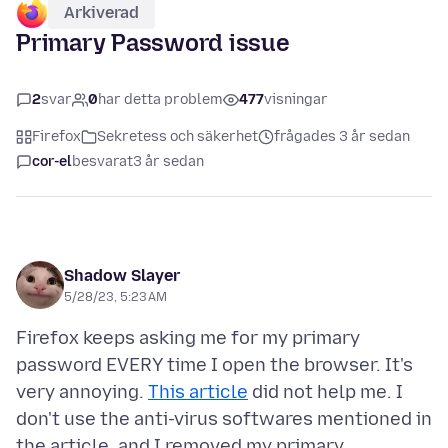
Arkiverad
Primary Password issue
2
svar
0
har detta problem
477
visningar
Firefox
Sekretess och säkerhet
frågades 3 år sedan
cor-el
besvarat
3 år sedan
Shadow Slayer
5/28/23, 5:23 AM
Firefox keeps asking me for my primary
password EVERY time I open the browser. It's
very annoying.
This article
did not help me. I
don't use the anti-virus softwares mentioned in
the article, and I removed my primary