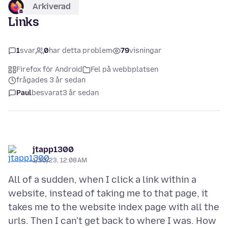
Arkiverad
Links
1
svar
0
har detta problem
79
visningar
Firefox för Android
Fel på webbplatsen
frågades 3 år sedan
Paul
besvarat
3 år sedan
jtapp1300
1/30/23, 12:08 AM
All of a sudden, when I click a link within a
website, instead of taking me to that page, it
takes me to the website index page with all the
urls. Then I can't get back to where I was. How