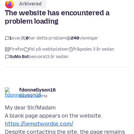
Arkiverad
The website has encountered a
problem loading
1
svar
0
har detta problem
240
visningar
Firefox
Fel på webbplatser
frågades 3 år sedan
SuMo Bot
besvarat
3 år sedan
fdonnellyson16
1/11/23, 7:17 PM
My dear Sir/Madam
https://lemotwordle.com/
Despite contacting the site, the page remains