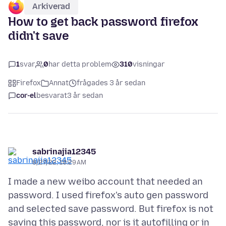
Arkiverad
How to get back password firefox
didn't save
1
svar
0
har detta problem
310
visningar
Firefox
Annat
frågades 3 år sedan
cor-el
besvarat
3 år sedan
sabrinajia12345
8/27/22, 10:29 AM
I made a new weibo account that needed an
password. I used firefox's auto gen password
and selected save password. But firefox is not
saving this password, nor is it autofilling or in