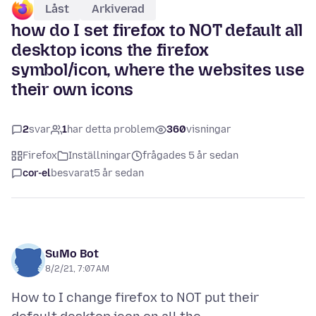
Låst
Arkiverad
how do I set firefox to NOT default all
desktop icons the firefox
symbol/icon, where the websites use
their own icons
2
svar
1
har detta problem
360
visningar
Firefox
Inställningar
frågades 5 år sedan
cor-el
besvarat
5 år sedan
SuMo Bot
8/2/21, 7:07 AM
How to I change firefox to NOT put their