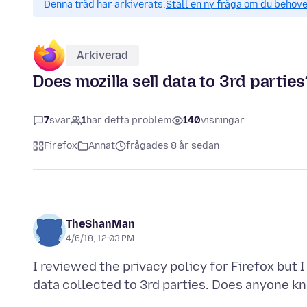
Denna tråd har arkiverats.
Ställ en ny fråga om du behöve
Arkiverad
Does mozilla sell data to 3rd parties
7
svar
1
har detta problem
140
visningar
Firefox
Annat
frågades 8 år sedan
TheShanMan
4/6/18, 12:03 PM
I reviewed the privacy policy for Firefox but 