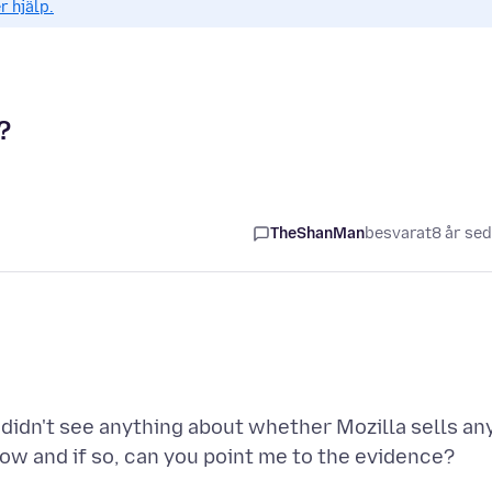
r hjälp.
?
TheShanMan
besvarat
8 år se
I didn't see anything about whether Mozilla sells an