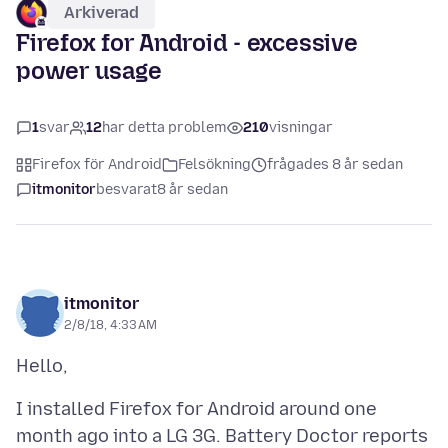
Arkiverad
Firefox for Android - excessive
power usage
1
svar
12
har detta problem
210
visningar
Firefox för Android
Felsökning
frågades 8 år sedan
itmonitor
besvarat
8 år sedan
itmonitor
2/8/18, 4:33 AM
I installed Firefox for Android around one
month ago into a LG 3G. Battery Doctor reports